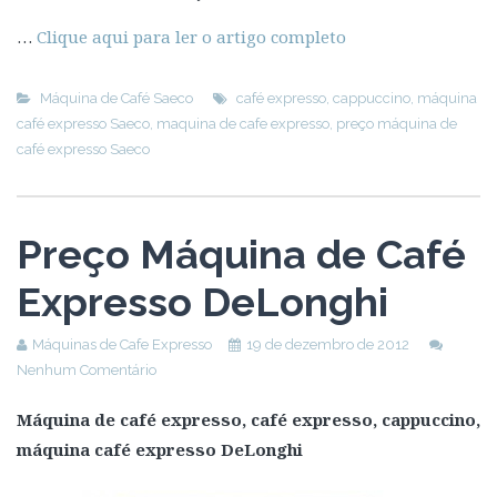
…
Clique aqui para ler o artigo completo
Máquina de Café Saeco
café expresso
,
cappuccino
,
máquina
café expresso Saeco
,
maquina de cafe expresso
,
preço máquina de
café expresso Saeco
Preço Máquina de Café
Expresso DeLonghi
Máquinas de Cafe Expresso
19 de dezembro de 2012
Nenhum Comentário
Máquina de café expresso, café expresso, cappuccino,
máquina café expresso DeLonghi