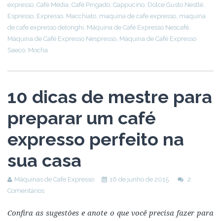
expresso
,
Café Média
,
Café Pingado
,
Cappucino
,
Dolce Gusto Nestlé
,
Espresso
,
Expresso
,
Macchiato
,
maquina de cafe expresso
,
maquina
de cafe expresso delonghi
,
Máquina de Café Expresso Nescafé
,
Máquina de Café Expresso Nespresso
,
Máquina de Café Expresso
Saeco
,
Mocha
10 dicas de mestre para
preparar um café
expresso perfeito na
sua casa
Máquinas de Cafe Expresso
16 de junho de 2015
2
Comentários
Confira as sugestões e anote o que você precisa fazer para