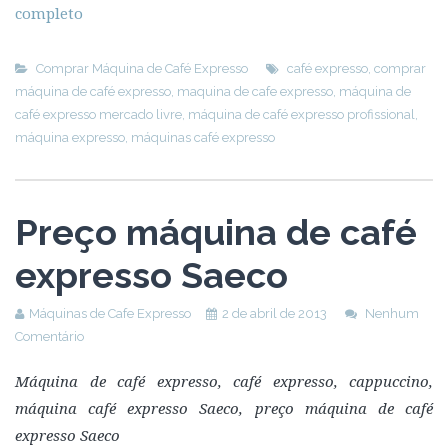
completo
Comprar Máquina de Café Expresso
café expresso
,
comprar
máquina de café expresso
,
maquina de cafe expresso
,
máquina de
café expresso mercado livre
,
máquina de café expresso profissional
,
máquina expresso
,
máquinas café expresso
Preço máquina de café
expresso Saeco
Máquinas de Cafe Expresso
2 de abril de 2013
Nenhum
Comentário
Máquina de café expresso, café expresso, cappuccino,
máquina café expresso Saeco, preço máquina de café
expresso Saeco