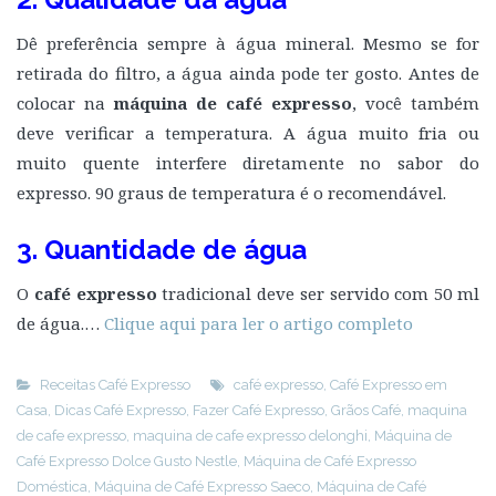
Dê preferência sempre à água mineral. Mesmo se for
retirada do filtro, a água ainda pode ter gosto. Antes de
colocar na
máquina de café expresso
, você também
deve verificar a temperatura. A água muito fria ou
muito quente interfere diretamente no sabor do
expresso. 90 graus de temperatura é o recomendável.
3. Quantidade de água
O
café expresso
tradicional deve ser servido com 50 ml
de água.…
Clique aqui para ler o artigo completo
Receitas Café Expresso
café expresso
,
Café Expresso em
Casa
,
Dicas Café Expresso
,
Fazer Café Expresso
,
Grãos Café
,
maquina
de cafe expresso
,
maquina de cafe expresso delonghi
,
Máquina de
Café Expresso Dolce Gusto Nestle
,
Máquina de Café Expresso
Doméstica
,
Máquina de Café Expresso Saeco
,
Máquina de Café