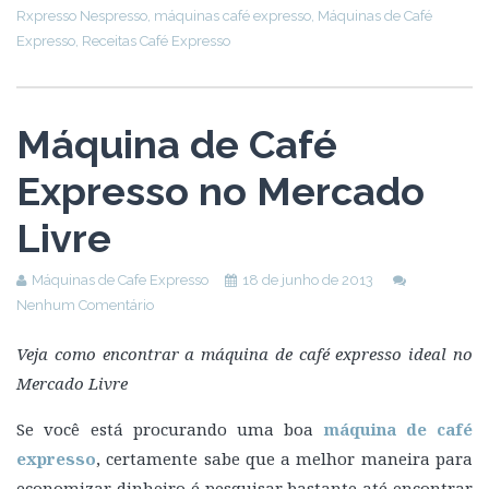
Rxpresso Nespresso
,
máquinas café expresso
,
Máquinas de Café
Expresso
,
Receitas Café Expresso
Máquina de Café
Expresso no Mercado
Livre
Máquinas de Cafe Expresso
18 de junho de 2013
Nenhum Comentário
Veja como encontrar a máquina de café expresso ideal no
Mercado Livre
Se você está procurando uma boa
máquina de café
expresso
, certamente sabe que a melhor maneira para
economizar dinheiro é pesquisar bastante até encontrar