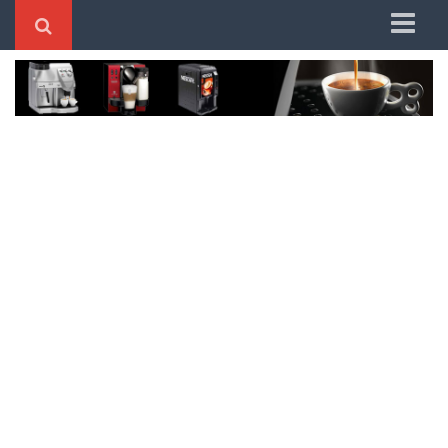
Home
Better System
Dolce Gusto
DeLonghi
Nespresso
Mondial
Oster
Philco
Saeco