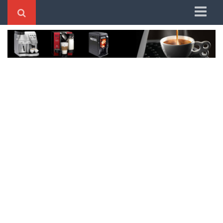
Home
Better System
Dolce Gusto
DeLonghi
Nespresso
Mondial
Oster
Philco
Saeco