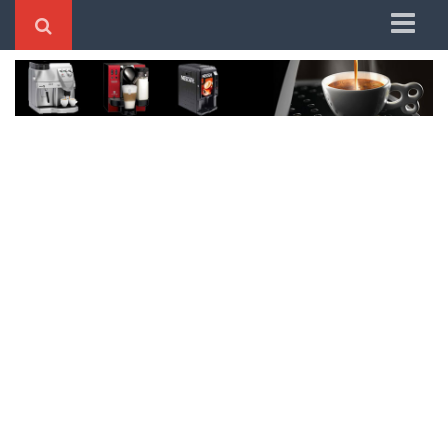
Home
Better System
Dolce Gusto
DeLonghi
Nespresso
Mondial
Oster
Philco
Saeco